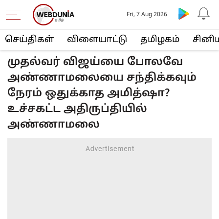
Fri, 7 Aug 2026
செய்திகள்
விளையா‌ட்டு
த‌மிழக‌ம்
சினி
முதல்வர் விஜய்யை போலவே
அண்ணாமலையை சந்திக்கவும்
நேரம் ஒதுக்காத அமித்ஷா?
உச்சகட்ட அதிருப்தியில்
அண்ணாமலை