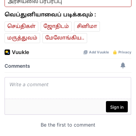
அரசியலில் பரபரப்பு
வெப்துனியாவைப் படிக்கவும் :
செய்திகள்
ஜோ‌திட‌ம்
சினிமா
மரு‌த்துவ‌ம்
மேலோங்கிய..