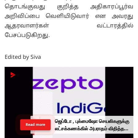
தொடங்குவது குறித்த அதிகாரப்பூர்வ
அறிவிப்பை வெளியிடுவார் என அவரது
ஆதரவாளர்கள் வட்டாரத்தில்
பேசப்படுகிறது.
Edited by Siva
ஜெப்டோ , புக்மைஷோ செயலிகளுக்கு
Read more
லட்சக்கணக்கில் அபராதம் விதித்த
மத்திய அரசு.. என்ன காரணம்?