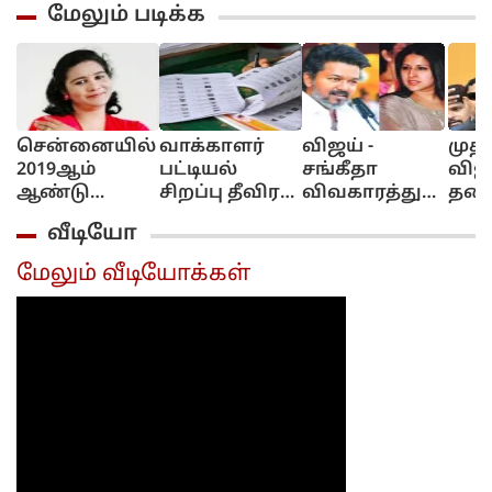
மேலும் படிக்க
சென்னையில்
வாக்காளர்
விஜய் -
முதல
2019ஆம்
பட்டியல்
சங்கீதா
விஜ
ஆண்டு
சிறப்பு தீவிர
விவகாரத்து
தல
துண்டு
திருத்தம்..
வழக்கு
தமி
வீடியோ
துண்டாக
பெங்களூரின்
விசாரணை!..
எம்ப
வெட்டி
பாதி
சமரச
கூட்
மேலும் வீடியோக்கள்
கொலை
வாக்காளர்கள்
மையத்துக்கு
அதி
செய்யப்பட்ட
காலி?
போவார்களா?..
எம்ப
பெண்
வரு
நடிகையா?
கணவர்
கைது..