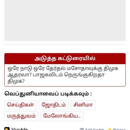
அடுத்த கட்டுரையில்
ஒரே நாடு ஒரே தேர்தல் மசோதாவுக்கு திமுக
ஆதரவா? பாஜகவிடம் நெருங்குகிறதா
திமுக?
வெப்துனியாவைப் படிக்கவும் :
செய்திகள்
ஜோ‌திட‌ம்
சினிமா
மரு‌த்துவ‌ம்
மேலோங்கிய..