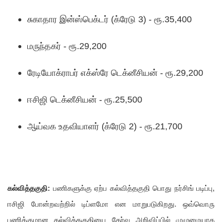
சுகாதார இன்ஸ்பெக்டர் (க்ரேடு 3) - ரூ.35,400
மருந்தகர் - ரூ.29,200
ரேடியோக்ராபர் எக்ஸ்ரே டெக்னீசியன் - ரூ.29,200
ஈசிஜி டெக்னீசியன் - ரூ.25,500
ஆய்வக உதவியாளர் (க்ரேடு 2) - ரூ.21,700
கல்வித்தகுதி:
பணிகளுக்கு ஏற்ப கல்வித்தகுதி பொது நர்சிங் படிப்பு,
ஈசிஜி போன்றவற்றில் டிப்ளமோ என மாறுபடுகிறது. ஒவ்வொரு
பணிக்குமான கல்வித்தகுதியை தேர்வு அறிவிப்பில் முழுமையாக