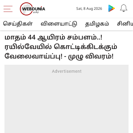
Sat, 8 Aug 2026
செய்திகள்
விளையா‌ட்டு
த‌மிழக‌ம்
சினி
மாதம் 44 ஆயிரம் சம்பளம்..!
ரயில்வேயில் கொட்டிக்கிடக்கும்
வேலைவாய்ப்பு! - முழு விவரம்!