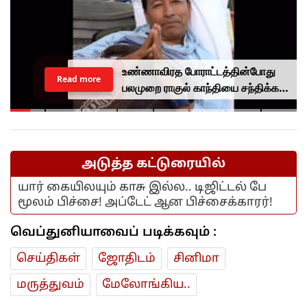
உண்ணாவிரத போராட்டத்தின்போது
Read more
பலமுறை ராகுல் காந்தியை சந்திக்க
முயன்றாரா சோனம் வாங்சுக்
மனைவி.. ஆனால் பலனில்லை...
அடுத்த கட்டுரையில்
யார் கையிலயும் காசு இல்ல.. டிஜிட்டல் பே
மூலம் பிச்சை! அப்டேட் ஆன பிச்சைக்காரர்!
வெப்துனியாவைப் படிக்கவும் :
செய்திகள்
ஜோ‌திட‌ம்
சினிமா
மரு‌த்துவ‌ம்
மேலோங்கிய..