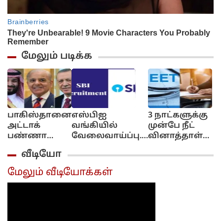
மேலும் படிக்க
பாகிஸ்தானை
எஸ்பிஐ
3 நாட்களுக்கு
அட்டாக்
வங்கியில்
முன்பே நீட்
பண்ணா
வேலைவாய்ப்பு..
வினாத்தாள்
நாங்க 2 பேர்
மாத சம்பளம்
கசிந்துவிட்டது..
வீடியோ
வருவோம்!..
ரூ.64,480 வரை...
சிபிஐ
துருக்கி, சவூதி
விண்ணப்பிப்பது
விசாரணையில்
மேலும் வீடியோக்கள்
அரேபியா
எப்படி? முழு
திடுக்கிடும்
அறிவிப்பு...
விவரம்..
தகவல்...