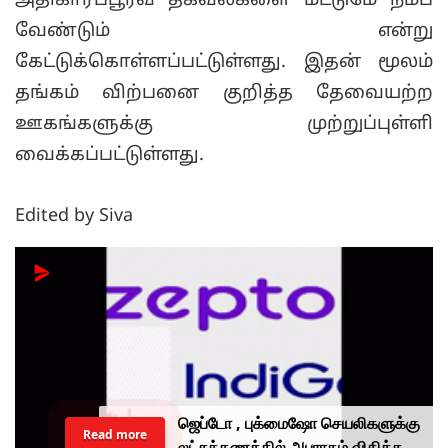
அதிகாரப்பூர்வ தகவல்களை மட்டுமே நம்ப
வேண்டும் என்று
கேட்டுக்கொள்ளப்பட்டுள்ளது. இதன் மூலம்
தங்கம் விற்பனை குறித்த தேவையற்ற
ஊகங்களுக்கு முற்றுப்புள்ளி
வைக்கப்பட்டுள்ளது.
Edited by Siva
ஜெப்டோ , புக்மைஷோ செயலிகளுக்கு
Read more
லட்சக்கணக்கில் அபராதம் விதித்த