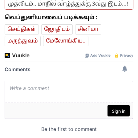
முதலிடம்.. மாநில வாழ்த்துக்கு 3வது இடம்...!
வெப்துனியாவைப் படிக்கவும் :
செய்திகள்
ஜோ‌திட‌ம்
சினிமா
மரு‌த்துவ‌ம்
மேலோங்கிய..