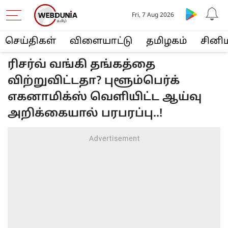
Fri, 7 Aug 2026
செய்திகள்
விளையா‌ட்டு
த‌மிழக‌ம்
சினி
ரிசர்வ் வங்கி தங்கத்தை
விற்றுவிட்டதா? புளூம்பெர்க்
எகனாமிக்ஸ் வெளியிட்ட ஆய்வு
அறிக்கையால் பரபரப்பு..!