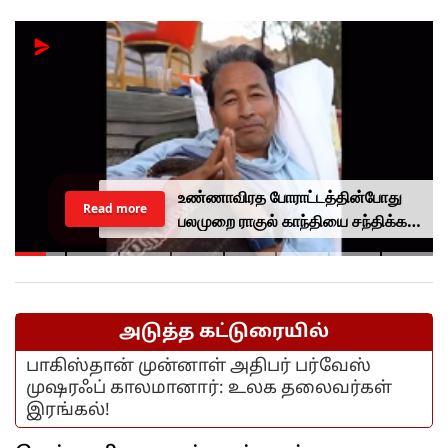
உண்ணாவிரத போராட்டத்தின்போது
Read more
பலமுறை ராகுல் காந்தியை சந்திக்க
முயன்றாரா சோனம் வாங்சுக்
மனைவி.. ஆனால் பலனில்லை...
அடுத்த கட்டுரையில்
பாகிஸ்தான் முன்னாள் அதிபர் பர்வேஸ்
முஷரஃப் காலமானார்: உலக தலைவர்கள்
இரங்கல்!