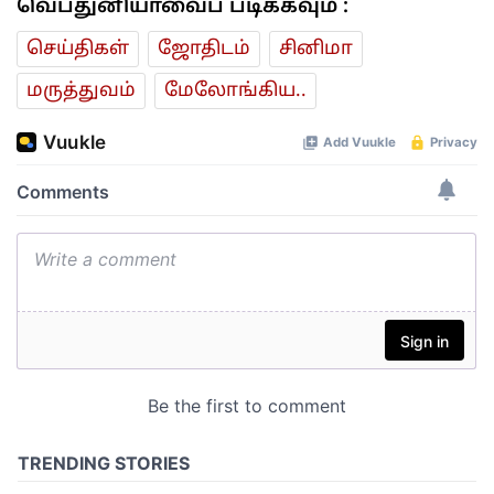
வெப்துனியாவைப் படிக்கவும் :
செய்திகள்
ஜோ‌திட‌ம்
சினிமா
மரு‌த்துவ‌ம்
மேலோங்கிய..