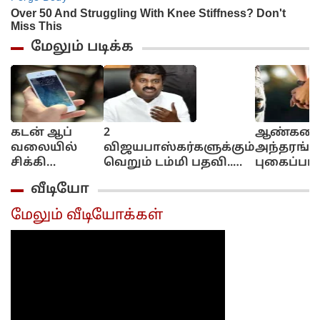
மேலும் படிக்க
கடன் ஆப்
2
ஆண்கள
வலையில்
விஜயபாஸ்கர்களுக்கும்
அந்தரங்
சிக்கி
வெறும் டம்மி பதவி..
புகைப்படம
தவிக்கும்
இதுக்கா எம்.எல்.ஏ
வீடியோ எட
வீடியோ
இளைஞர்கள்..
பதவியை ராஜினாமா
மிரட்டிய 
தப்பிப்பது
செய்துட்டு வந்தீங்க?
கோடிக்கண
மேலும் வீடியோக்கள்
எப்படி?
மோசடி...