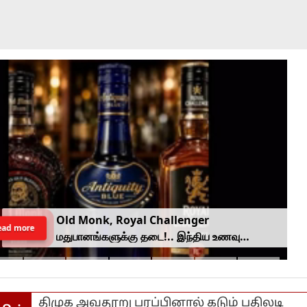
Old Monk, Royal Challenger
ead more
மதுபானங்களுக்கு தடை!.. இந்திய உணவு
பாதுகாப்பு ஆணையம் அதிரடி.
திமுக அவதூறு பரப்பினால் கடும் பதிலடி