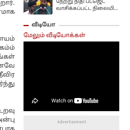
நேற்று நிதி பட்ஜெட்
ார்.
குற்றவாளி என பம்பாய்
வாசிக்கப்பட்ட நிலையில்
ணமாக
உயர் நீதிமன்றத்தின்
இன்று வேளாண்
கோவா அமர்வு
பட்ஜெட் தாக்கல்
வீடியோ
தீர்ப்பளித்துள்ளது.
செய்யப்பட்டது.
மேலும் வீடியோக்கள்
ாயம்
கம்ம்
ங்கள்
எனவே
ீவிர
ந்து
றவு
ன்பு
ர்பாக