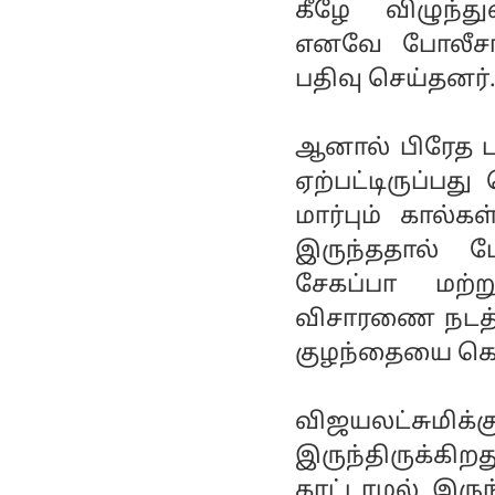
கீழே விழுந்து
எனவே போலீச
பதிவு செய்தனர்.
ஆனால் பிரேத 
ஏற்பட்டிருப்பத
மார்பும் கால்க
இருந்ததால் ப
சேகப்பா மற்ற
விசாரணை நடத்த
குழந்தையை கொ
விஜயலட்சும
இருந்திருக்கிற
காட்டாமல் இருந