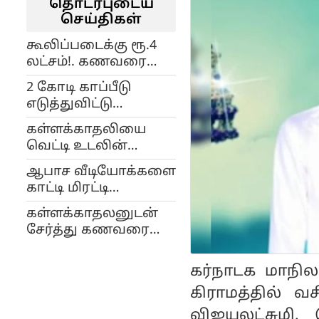
தொடர்புடைய
செய்திகள்
கூலிப்படைக்கு ரூ.4
லட்சம்!. கணவரை
காலை உடைத்த
2 கோடி காப்பீடு
மனைவி!..
எடுத்துவிட்டு
தாம்பரத்தில்
கணவனை போட்டு
பரபரப்பு..
கள்ளக்காதலியை
தள்ளிய மனைவி!..
வெட்டி உடலின்
பாகங்களை பிரிட்ஜில்
ஆபாச வீடியோக்களை
வைத்த கடற்படை
காட்டி மிரட்டி
அதிகாரி.. திடீரென
தொல்லை கொடுத்த
போலீசில் சரண்..!
கள்ளக்காதலனுடன்
காதலர்.. காதலி
சேர்த்து கணவரை
செய்த திகில்
கொலை செய்த
சம்பவம்..!
மனைவி.. இரவு
கர்நாடக மாநிலம
முழுவதும் ஆபாச படம்
கிராமத்தில் வ
பார்த்த அதிர்ச்சி
செயல்..!
விஜயலட்சுமி. 