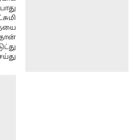
போது
சுமி
தையை
தான்
ட்து
ய்து