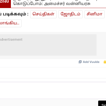
யில்
கொடுப்போம்: அமைச்சர் வன்னியரசு
டிக்கவும் :
செய்திகள்
ஜோ‌திட‌ம்
சினிமா
ாங்கிய..