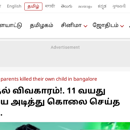
ी
English
தமிழ்
मराठी
తెలుగు
മലയാളം
ಕನ್ನಡ
ગુજરાતી
யா‌ட்டு
த‌மிழக‌ம்
சினிமா
ஜோ‌திட‌ம்
parents killed their own child in bangalore
ல் விவகாரம்!. 11 வயது
ை அடித்து கொலை செய்த
.