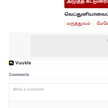
அடுத்த கட்டுரை
வெப்துனியாவைப் ப
மரு‌த்துவ‌ம்
மேலே