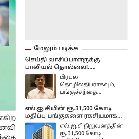
மேலும் படிக்க
செய்தி வாசிப்பாளருக்கு
பாலியல் தொல்லை!..
பி.ஆர்.சுந்தர் கைது!...
பிரபல
தொழிலதிபராகவும்,
பங்குச்சந்தை
நிபுணராகவும்
மக்களிடம்
எல்.ஐ.சியின் ரூ.31,500 கோடி
பிரபலமானவர்
மதிப்பு பங்குகளை ரகசியமாக
்கிற
பி.ஆர்.சுந்தர்.
விற்பனை செய்ததா மத்திய
எல்.ஐ.சி நிறுவனத்தின்
னைவி
பங்குச்சந்தை
அரசு?
ரூ.31,500 கோடி
ந்தை
தொடர்பாக பல