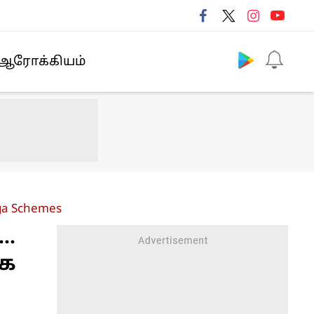
Follow us
ஆரோக்கியம்
ega Schemes
..
கே
ு