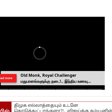
Old Monk, Royal Challenger
ead more
மதுபானங்களுக்கு தடை!.. இந்திய உணவு
பாதுகாப்பு ஆணையம் அதிரடி.
திமுக எல்லாத்தையும் உடனே
யில்
கொடுத்துட்டாங்களா?!.. விஜய்க்கு கம்யூனிஸ்