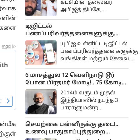
கட்சியின் தலைவர்
என்று அம்மாநில
ர்வாக
அபிஜீத் திப்கே,
முதலமைச்சர் வி.டி.
மக்களின் அன்றாட
களின்
சதீசன் அறிவித்துள்ளார்.
பிரச்சினைகளை
டிஜிட்டல்
ங்களை
நேரடியாக
பணப்பரிவர்த்தனைகளுக்கு
கேட்டறிவதற்காக வரும்
கட்டணம் வசூலிக்கும் சட்ட
யுபிஐ உள்ளிட்ட டிஜிட்டல்
செப்டம்பர் மாதம் 'கியா
மசோதா.. மக்களவையில்
பணப்பரிவர்த்தனைகளுக்கு
போல்டி பப்ளிக்'என்ற
நிறைவேற்றம்...
வங்கிகள் மற்றும் சேவை
நாடு தழுவிய
நிறுவனங்கள் கட்டணம்
பிரச்சாரத்தைத்
வசூலிக்க வழிவகுக்கும்
6 மாசத்துல 12 வெளிநாடு டூர்
தொடங்கவுள்ளதாக
முக்கிய சட்டத்திருத்த
போன பிரதமர் மோடி!.. 75 கோடி
அறிவித்துள்ளார்.
மசோதா மக்களவையில்
செலவு!.. மத்திய அரசு தகவல்!...
மகாராஷ்டிராவின்
2014ம் வருடம் முதல்
நிறைவேற்றப்பட்டுள்ளது.
சத்ரபதி சம்பாஜிநகரில்
இந்தியாவில் நடந்த 3
நடைபெற்ற கட்சியின்
பாராளுமன்ற
முக்கிய தலைவர்கள்
தேர்தல்களிலும் பாரதிய
கூட்டத்திற்கு பிறகு
ஜனதா கட்சி வெற்றி
செயற்கை பன்னீருக்கு தடை!..
ன்மீக
செய்தியாளர்களை
பெற்று ஆட்சியைப்
உணவு பாதுகாப்புத்துறை
்குள்
சந்தித்த அவர் இதனைத்
பிடித்தது. குஜராத்தில்
அதிரடி..