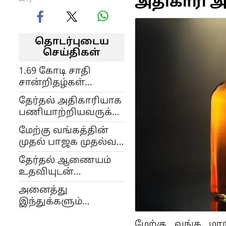
அதிகாரி அத
தொடர்புடைய
செய்திகள்
1.69 கோடி சாதி
சான்றிதழ்கள்
போலியா? ஆய்வு
தேர்தல் அதிகாரியாக
செய்ய அதிரடி
பணியாற்றியவருக்கு
உத்தரவு பிறப்பித்த
தலைமை செயலாளர்
மேற்குவங்க
மேற்கு வங்கத்தின்
பதவி..
முதல்வர்..!
முதல் பாஜக முதல்வர்
மேற்குவங்கத்தில்
சுவேந்து அதிகாரி
பரபரப்பு..!
தேர்தல் ஆணையம்
இன்று பதவியேற்பு! 2
உதவியுடன்
துணைமுதல்வர்கள்?
வாக்குகளை
அனைத்து
திருடிவிட்டார்கள்:
இந்துக்களும்
மம்தா பானர்ஜி
பாஜகவுக்கு
மேற்கு வங்க மாந
வாக்களித்து