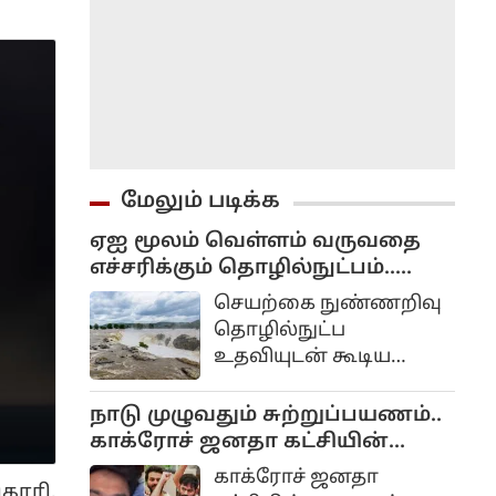
மேலும் படிக்க
ஏஐ மூலம் வெள்ளம் வருவதை
எச்சரிக்கும் தொழில்நுட்பம்..
கேரள அரசு முடிவு..
செயற்கை நுண்ணறிவு
தொழில்நுட்ப
உதவியுடன் கூடிய
அதிநவீன பேரிடர்
மேலாண்மை மற்றும்
நாடு முழுவதும் சுற்றுப்பயணம்..
மீட்பு திட்டம் கேரளாவில்
காக்ரோச் ஜனதா கட்சியின்
விரைவில்
தலைவர் அபிஜீத் திப்கே
காக்ரோச் ஜனதா
அமல்படுத்தப்படும்
காரி,
அறிவிப்பு..