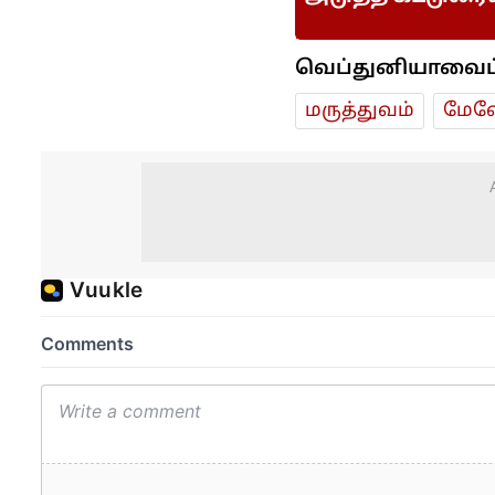
வெப்துனியாவைப் ப
மரு‌த்துவ‌ம்
மேலே