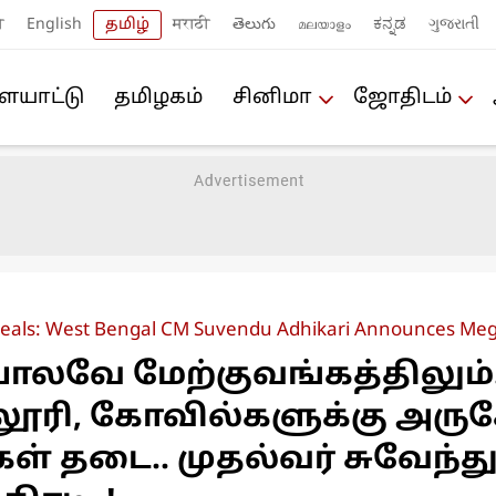
ी
English
தமிழ்
मराठी
తెలుగు
മലയാളം
ಕನ್ನಡ
ગુજરાતી
யா‌ட்டு
த‌மிழக‌ம்
சினிமா
ஜோ‌திட‌ம்
e Meals: West Bengal CM Suvendu Adhikari Announces M
ோலவே மேற்குவங்கத்திலும்.
்லூரி, கோவில்களுக்கு அரு
் தடை.. முதல்வர் சுவேந்த