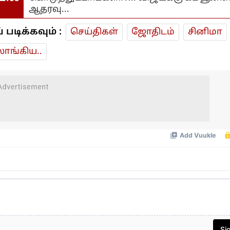
ஆதரவு...
டிக்கவும் :
செய்திகள்
ஜோ‌திட‌ம்
சினிமா
ாங்கிய..