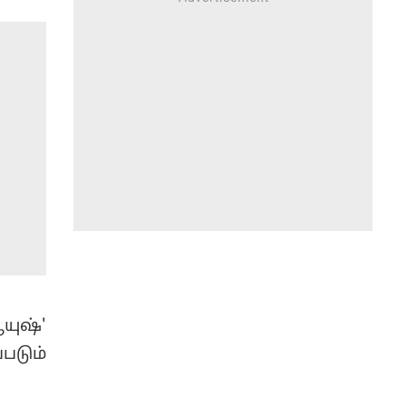
ுஷ்'
படும்