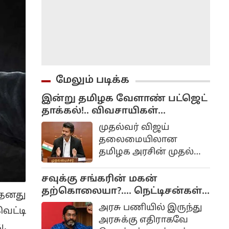
மேலும் படிக்க
இன்று தமிழக வேளாண் பட்ஜெட்
தாக்கல்!.. விவசாயிகள்
எதிர்பார்ப்பு என்ன?..
முதல்வர் விஜய்
தலைமையிலான
தமிழக அரசின் முதல்
பட்ஜெட்டை நேற்று
நிதியமைச்சர் மரிய
சவுக்கு சங்கரின் மகன்
வில்சன் தாக்கல்
தற்கொலையா?.... நெட்டிசன்கள்
 தனது
செய்தார்.
ஷாக்!...
அரசு பணியில் இருந்து
ட்டி
அரசுக்கு எதிராகவே
ு.