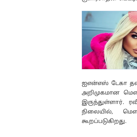
கொண்டாட்டம்..!
ஐஎன்எஸ் டேகா தளத்
அறிமுகமான மௌனி
இருந்துள்ளார். ரவ
நிலையில், மௌ
கூறப்படுகிறது.