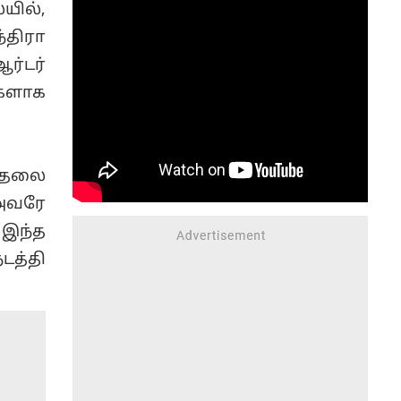
யில்,
மத்திய புலனாய்வு
அமைப்பு, வெளியுறவு
்திரா
அமைச்சகம் மற்றும்
ர்டர்
உள்துறை அமைச்சகம்
களாக
இணைந்து இந்த
நடவடிக்கையை
மேற்கொண்டுள்ளன.
, தலை
 அவரே
 இந்த
டத்தி