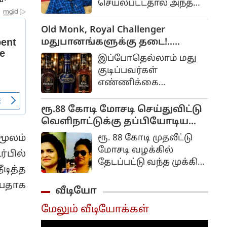
செயல்பட்டதால் அந்த
பணியில் இருந்து
சஸ்பெண்ட்
Old Monk, Royal Challenger
செய்யப்பட்டவர் சங்கர்.
மதுபானங்களுக்கு தடை!..
இந்திய உணவு பாதுகாப்பு
இப்போதெல்லாம் மது
ஆணையம் அதிரடி.
குடிப்பவர்கள்
எண்ணிக்கை
கணிசமாக
அதிகரித்துவிட்டது.
ரூ.88 கோடி மோசடி செய்துவிட்டு
வெளிநாட்டுக்கு தப்பியோடிய
பெண் கணவருடன் கைது...
ரூ. 88 கோடி முதலீட்டு
மூலம்
சிபிஐ அதிரடி நடவடிக்கை...
மோசடி வழக்கில்
்பில்
தேடப்பட்டு வந்த முக்கிய
டித்த
குற்றவாளியான விசாகா
யதாக
ரத்தோட், ஐக்கிய அரபு
வீடியோ
எமிரேட்ஸில் இருந்து
மேலும் வீடியோக்கள்
இந்தியாவுக்கு திருப்பி
அனுப்பப்பட்டுள்ளார்.