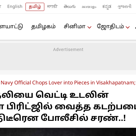
ी
English
தமிழ்
मराठी
తెలుగు
മലയാളം
ಕನ್ನಡ
ગુજરાતી
யா‌ட்டு
த‌மிழக‌ம்
சினிமா
ஜோ‌திட‌ம்
Navy Official Chops Lover into Pieces in Visakhapatnam;
லியை வெட்டி உடலின்
பிரிட்ஜில் வைத்த கடற்பட
திடீரென போலீசில் சரண்..!