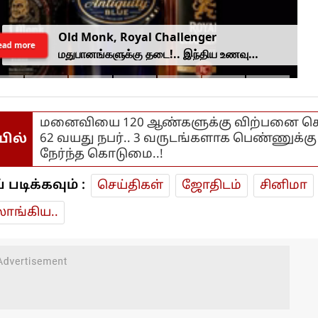
Old Monk, Royal Challenger
ead more
மதுபானங்களுக்கு தடை!.. இந்திய உணவு
பாதுகாப்பு ஆணையம் அதிரடி.
மனைவியை 120 ஆண்களுக்கு விற்பனை செ
யில்
62 வயது நபர்.. 3 வருடங்களாக பெண்ணுக்கு
நேர்ந்த கொடுமை..!
டிக்கவும் :
செய்திகள்
ஜோ‌திட‌ம்
சினிமா
ாங்கிய..