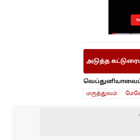
R
அடுத்த கட்டுரை
வெப்துனியாவைப் ப
மரு‌த்துவ‌ம்
மேலே