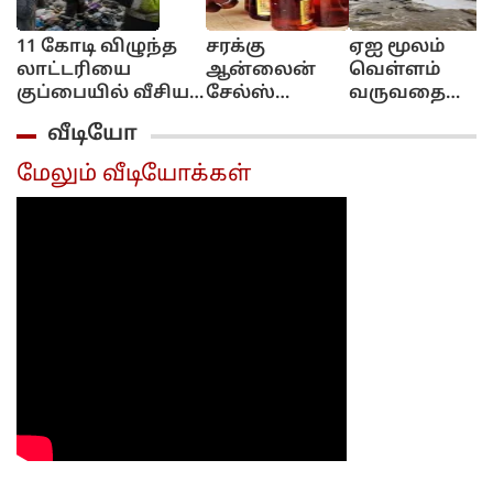
11 கோடி விழுந்த
சரக்கு
ஏஐ மூலம்
லாட்டரியை
ஆன்லைன்
வெள்ளம்
குப்பையில் வீசிய
சேல்ஸ்
வருவதை
பெண்!..
இல்ல!..
எச்சரிக்கும்
வீடியோ
அவசரப்பட்டீங்களே
புக்கிங்
தொழில்நுட்பம்
ஆண்ட்டி!...
மட்டும்தான்!..
கேரள அரசு
மேலும் வீடியோக்கள்
அமைச்சர்
முடிவு..
விளக்கம்!..