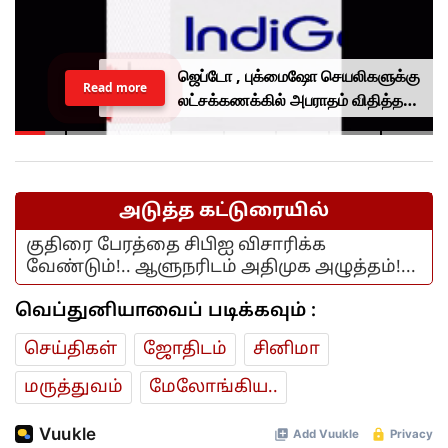
ஜெப்டோ , புக்மைஷோ செயலிகளுக்கு
Read more
லட்சக்கணக்கில் அபராதம் விதித்த
மத்திய அரசு.. என்ன காரணம்?
அடுத்த கட்டுரையில்
குதிரை பேரத்தை சிபிஐ விசாரிக்க
வேண்டும்!.. ஆளுநரிடம் அதிமுக அழுத்தம்!...
வெப்துனியாவைப் படிக்கவும் :
செய்திகள்
ஜோ‌திட‌ம்
சினிமா
மரு‌த்துவ‌ம்
மேலோங்கிய..