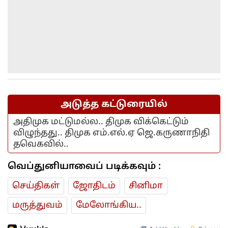
அடுத்த கட்டுரையில்
அதிமுக மட்டுமல்ல.. திமுக விக்கெட்டும்
விழுந்தது.. திமுக எம்.எல்.ஏ ஜெ.கருணாநிதி
தவெகவில்..
வெப்துனியாவைப் படிக்கவும் :
செய்திகள்
ஜோ‌திட‌ம்
சினிமா
மரு‌த்துவ‌ம்
மேலோங்கிய..