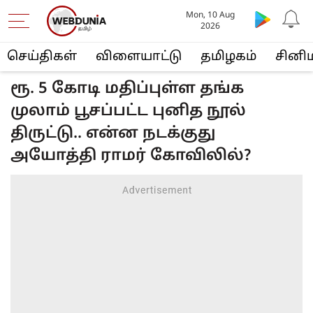
Mon, 10 Aug
2026
செய்திகள்
விளையா‌ட்டு
த‌மிழக‌ம்
சினி
ரூ. 5 கோடி மதிப்புள்ள தங்க
முலாம் பூசப்பட்ட புனித நூல்
திருட்டு.. என்ன நடக்குது
அயோத்தி ராமர் கோவிலில்?