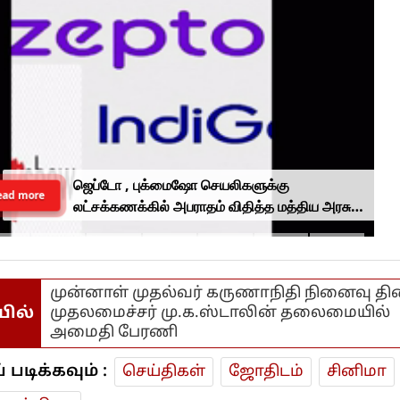
ஜெப்டோ , புக்மைஷோ செயலிகளுக்கு
ead more
லட்சக்கணக்கில் அபராதம் விதித்த மத்திய அரசு..
என்ன காரணம்?
முன்னாள் முதல்வர் கருணாநிதி நினைவு தி
யில்
முதலமைச்சர் மு.க.ஸ்டாலின் தலைமையில்
அமைதி பேரணி
டிக்கவும் :
செய்திகள்
ஜோ‌திட‌ம்
சினிமா