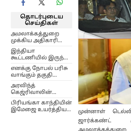
தொடர்புடைய
செய்திகள்
அமலாக்கத்துறை
முக்கிய அதிகாரி
திடீர் ராஜினாமா..
இந்தியா
இரு முதல்வர்களை
கூட்டணியில் இருந்து
கைது செய்தவர்..!
விலகுகிறோம்: ஆம்
எனக்கு நோபல் பரிசு
ஆத்மி அதிகாரபூர்வ
வாங்கும் தகுதி
அறிவிப்பு..!
உள்ளது.. ‘தி
அரவிந்த்
கெஜ்ரிவால் மாடல்’
கெஜ்ரிவாலின்
குறித்து பாஜக
கம்பேக்:
கிண்டல்..!
பிரியங்கா காந்தியின்
இடைத்தேர்தல்
இமேஜை உயர்த்திய
முன்னாள் டெல்ல
வெற்றிகளால் தேசிய
இடைத்தேர்தல் முடிவு..
அரசியலுக்கு
ஜார்க்கண்ட்
8 மாத உழைப்புக்கு
வருகிறாரா?
அமலாக்கத்துறை 
கிடைத்த வெற்றி..!