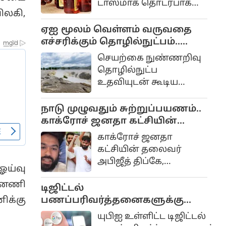
டாஸ்மாக் தொடர்பாக
மாறிவிடமாட்டோமோ
ிலகி,
பல நடவடிக்கைகள்
என்கிற ஆசையும்
எடுக்கப்பட்டு வருகிறது.
ஏஐ மூலம் வெள்ளம் வருவதை
எதிர்பார்ப்புமே இதற்கு
எச்சரிக்கும் தொழில்நுட்பம்..
காரணம்
கேரள அரசு முடிவு..
செயற்கை நுண்ணறிவு
தொழில்நுட்ப
உதவியுடன் கூடிய
அதிநவீன பேரிடர்
மேலாண்மை மற்றும்
நாடு முழுவதும் சுற்றுப்பயணம்..
மீட்பு திட்டம் கேரளாவில்
காக்ரோச் ஜனதா கட்சியின்
விரைவில்
தலைவர் அபிஜீத் திப்கே
காக்ரோச் ஜனதா
அமல்படுத்தப்படும்
அறிவிப்பு..
கட்சியின் தலைவர்
என்று அம்மாநில
அபிஜீத் திப்கே,
முதலமைச்சர் வி.டி.
ஓய்வு
மக்களின் அன்றாட
சதீசன் அறிவித்துள்ளார்.
ன்னணி
பிரச்சினைகளை
டிஜிட்டல்
நேரடியாக
பணப்பரிவர்த்தனைகளுக்கு
க்கு
கேட்டறிவதற்காக வரும்
கட்டணம் வசூலிக்கும் சட்ட
யுபிஐ உள்ளிட்ட டிஜிட்டல்
செப்டம்பர் மாதம் 'கியா
மசோதா.. மக்களவையில்