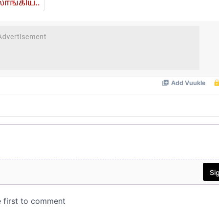
ாங்கிய..