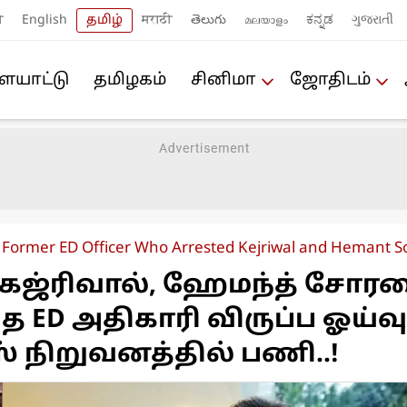
ी
English
தமிழ்
मराठी
తెలుగు
മലയാളം
ಕನ್ನಡ
ગુજરાતી
யா‌ட்டு
த‌மிழக‌ம்
சினிமா
ஜோ‌திட‌ம்
Former ED Officer Who Arrested Kejriwal and Hemant So
கெஜ்ரிவால், ஹேமந்த் சோ
 ED அதிகாரி விருப்ப ஓய்வு.
 நிறுவனத்தில் பணி..!