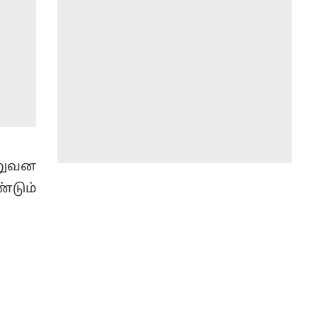
ிறுவன
டும்