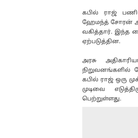
கபில் ராஜ் பணிய
ஹேமந்த் சோரன் ஆ
வகித்தார். இந்த
ஏற்படுத்தின.
அரசு அதிகாரிய
நிறுவனங்களில் 
கபில் ராஜ் ஒரு ம
முடிவை எடுத்தி
பெற்றுள்ளது.