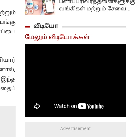
பணப்பரிவர்த்தனைகளுக்கு
போல்டி பப்ளிக்'என்ற
நிறைவேற்றம்...
வங்கிகள் மற்றும் சேவை
நாடு தழுவிய
்றும்
நிறுவனங்கள் கட்டணம்
பிரச்சாரத்தைத்
பங்கு
வசூலிக்க வழிவகுக்கும்
வீடியோ
தொடங்கவுள்ளதாக
முக்கிய சட்டத்திருத்த
ரப்பை
அறிவித்துள்ளார்.
மேலும் வீடியோக்கள்
மசோதா மக்களவையில்
மகாராஷ்டிராவின்
நிறைவேற்றப்பட்டுள்ளது.
சத்ரபதி சம்பாஜிநகரில்
நடைபெற்ற கட்சியின்
யார்
முக்கிய தலைவர்கள்
னால்,
கூட்டத்திற்கு பிறகு
செய்தியாளர்களை
 இந்த
சந்தித்த அவர் இதனைத்
தைப்
தெரிவித்தார்.