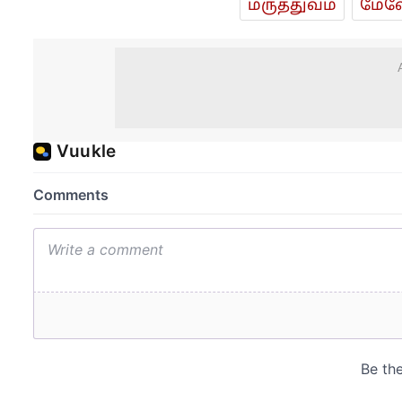
மரு‌த்துவ‌ம்
மேலே