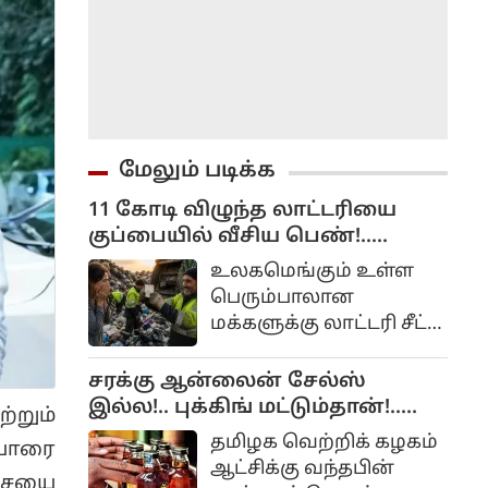
மேலும் படிக்க
11 கோடி விழுந்த லாட்டரியை
குப்பையில் வீசிய பெண்!..
அவசரப்பட்டீங்களே ஆண்ட்டி!...
உலகமெங்கும் உள்ள
பெரும்பாலான
மக்களுக்கு லாட்டரி சீட்
வாங்கும் பழக்கம்
இருக்கிறது. ஏனெனில்
சரக்கு ஆன்லைன் சேல்ஸ்
அதிர்ஷ்டம் நமக்கு
இல்ல!.. புக்கிங் மட்டும்தான்!..
்றும்
அடித்து நாம்
அமைச்சர் விளக்கம்!..
தமிழக வெற்றிக் கழகம்
யோரை
லட்சாதிபதியாகவோ,
ஆட்சிக்கு வந்தபின்
கோடீஸ்வரனாகவோ
்சையை