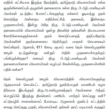
எதிர்க் கட்சியாக இருந்த நேரத்தில், தமிழ்நாடு விவசாயிகள் சங்க
ஒருங்கிணைப்புக் குழுவின் தலைவராக உள்ள திரு. பி.ஆர்.பாண்டியன்
அவர்கள் நடத்திய போராட்டங்களுக்கு எல்லாம் ஓடிவந்து குரல்
கொடுத்த அன்றைய எதிர்க்கட்சித் தலைவர், இன்றைய
முதலமைச்சர், இன்று அதே திரு. பி.ஆர்.பாண்டியன் அவர்கள்
தலைமையில் விவசாயிகள் ஒன்று திரண்டு தங்களின் நியாயமான
கோரிக்கைகளுக்காகக் குரல் கொடுப்பதைத் தடுப்பதோடு,
அவர்களின் குரல்வளையை நெரிக்கும் பாதகச் செயலையும்
செய்கிறார். ஆனால், 811 கோடி ரூபாய் வரை நெல் கொள்முதலில்
ஊழல் நடந்துள்ளது என்றும் அதில் முதலமைச்சருக்குப்
பங்கிருக்கிறதா? எனவும் திரு. பி.ஆர்.பாண்டியன் அவர்கள்
தலைமையிலான விவசாயிகள் எழுப்பும் கேள்விக்கு, முதலமைச்சரின்
பதில் என்ன?
நெல் கொள்முதல் ஊழல் விவகாரத்தில் விவசாயிகளுக்கு
ஆதரவாகச் செயல்பட்ட தமிழ்நாடு நுகர்பொருள் வாணிபக் கழக
நிர்வாக இயக்குநர் திரு.அ.சண்முகசுந்தரம் அவர்களை அந்தப்
பொறுப்பில் இருந்து திடீரெனப் பணியிட மாற்றம் செய்தது ஏன்?
எட்டுவழிச் சாலைக்காகப் போராடிய அருளைக் குண்டர் சட்டத்தில்
கைது செய்தது முதல், விவசாயிகள் தங்கள் தாய் மடியாகக் கருதும்