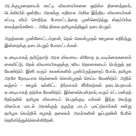
அடக்குமுறையைக் காட்டி விவசாயிகளை ஒடுக்க நினைத்தால்,
டெல்லியில் ஒன்றிய அரசுக்கு எதிராக அகில இந்திய விவசாயிகள்
எப்படி வீரம் செறிந்த போராட்டத்தை முன்னெடுத்து ஸ்தம்பிக்க
வைத்தார்களோ... அதே நிலை தமிழகத்திலும் நடைபெறும்.
அதற்கான முன்னோட்டம்தான், நெல் கொள்முதல் ஊழலை எதிர்த்து
இன்றைக்கு நடைபெறும் போராட்டங்கள்.
உடனடியாகத் தமிழ்நாடு அரசு விவசாய விரோத நடவடிக்கைகளைக்
கைவிட்டு, நெல் விவசாயிகளுக்கு உரிய தொகையைப் பெற்றுத் தர
வேண்டும்: இனி வரும் காலங்களில் முன்பிருந்ததைப் போல், தமிழக
அரசே நேரடியாக நெல்லைக் கொள்முதல் செய்ய வேண்டும்: அதில்
லஞ்சம் - ஊழல் உள்ளிட்ட நிர்வாகச் சீர்கேடுகள் நடைபெறாமல்
உடனடியாகத் தடுக்க வேண்டும். இல்லையென்றால், வரும் சட்டமன்றத்
தேர்தலில் தமிழக விவசாயப் பெருங்குடி மக்கள் இந்த வெற்று
விளம்பர மாடல் அரசுக்குத் தகுந்த பாடம் புகட்டுவார்கள் என்று
தமிழக வெற்றிக் கழகத் தலைவர் அவர்களின் ஒப்புதலின் பேரில்
தெரிவித்துக்கொள்கிறேன்.