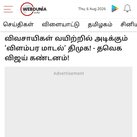
Thu, 6 Aug 2026
செய்திகள்
விளையா‌ட்டு
த‌மிழக‌ம்
சினி
விவசாயிகள் வயிற்றில் அடிக்கும்
’விளம்பர மாடல்’ திமுக! - தவெக
விஜய் கண்டனம்!