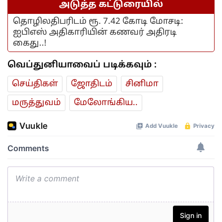
அடுத்த கட்டுரையில்
தொழிலதிபரிடம் ரூ. 7.42 கோடி மோசடி:
ஐபிஎஸ் அதிகாரியின் கணவர் அதிரடி
கைது..!
வெப்துனியாவைப் படிக்கவும் :
செய்திகள்
ஜோ‌திட‌ம்
சினிமா
மரு‌த்துவ‌ம்
மேலோங்கிய..