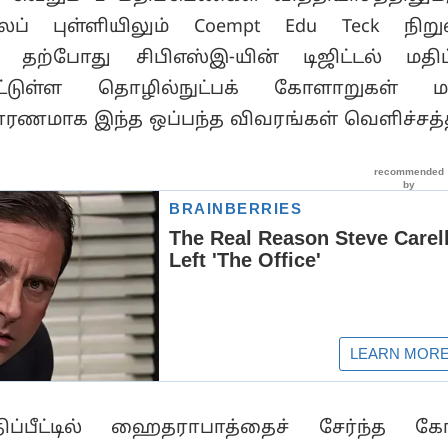
் புள்ளியிலும் Coempt Edu Teck நிறு
. தற்போது சிபிஎஸ்இ-யின் டிஜிட்டல் மதிப்ப
ட்டுள்ள தொழில்நுட்பக் கோளாறுகள் மற்
ரணமாக இந்த ஒப்பந்த விவரங்கள் வெளிச்சத்த
ிப்பீட்டில் ஹைதராபாத்தைச் சேர்ந்த கோ