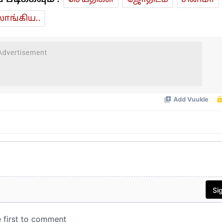
ாங்கிய..