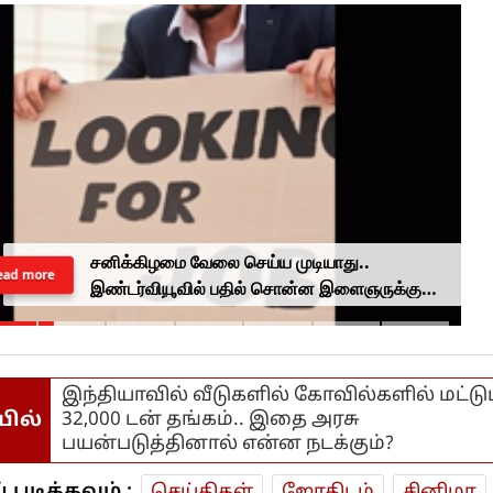
சனிக்கிழமை வேலை செய்ய முடியாது..
ead more
இண்டர்வியூவில் பதில் சொன்ன இளைஞருக்கு
வேலை கொடுத்த முதலாளி...
இந்தியாவில் வீடுகளில் கோவில்களில் மட்டு
யில்
32,000 டன் தங்கம்.. இதை அரசு
பயன்படுத்தினால் என்ன நடக்கும்?
டிக்கவும் :
செய்திகள்
ஜோ‌திட‌ம்
சினிமா