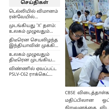
செய்திகள்
டெல்லியில் விமானம்
ரன்வேயில்
கிளம்பியபோது
முடங்கியது 'X' தளம்:
திடீரென ஏற்பட்ட தீ
உலகம் முழுவதும்
விபத்து.. 232
ஆயிரக்கணக்கான
பயணிகள் நிலை
திடீரென செயலிழந்த
பயனர்கள் பாதிப்பு!
என்ன?
இந்தியாவின் முக்கிய
செயற்கைக்கோள்..
உலகம் முழுவதும்
8,700 ரயில்கள் நிலை
திடீரென முடங்கிய
என்ன?
இன்ஸ்டாகிராம்..
விண்ணில் ஏவப்பட்ட
என்ன நடந்தது?
PSLV-C62 ராக்கெட்
தோல்வி.. மூன்றாவது
நிலையில் வழித்தடம்
மாறியது..!
CBSE விடைத்தாள்கள
மதிப்பிலான ஒப
நிறுவனத்தை விட 