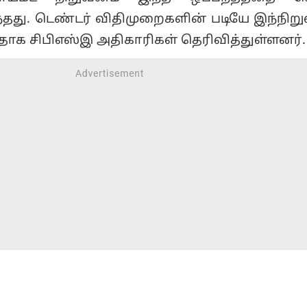
ு. டெண்டர் விதிமுறைகளின் படியே இந்நிற
டதாக சிபிஎஸ்இ அதிகாரிகள் தெரிவித்துள்ளனர்.