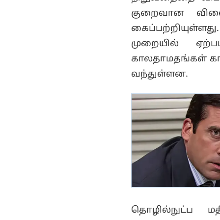
குறைவான விலைப
கைப்பற்றியுள்ளது
முறையில் ஏற்ப
காலதாமதங்கள் கா
வந்துள்ளன.
தொழில்நுட்ப மத