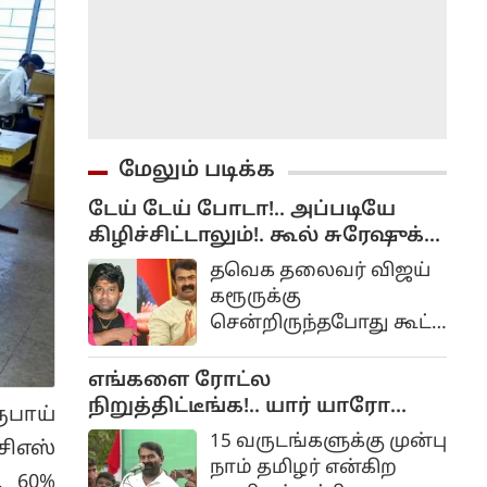
மேலும் படிக்க
டேய் டேய் போடா!.. அப்படியே
கிழிச்சிட்டாலும்!. கூல் சுரேஷுக்கு
சீமான் பதிலடி!...
தவெக தலைவர் விஜய்
கரூருக்கு
சென்றிருந்தபோது கூட்ட
நெரிசல் ஏற்பட்டு அதில்
சிக்கி 41 பேர்
எங்களை ரோட்ல
உயிரிழந்தனர். விஜய்
நிறுத்திட்டீங்க!.. யார் யாரோயோ
ூபாய்
முதலமைச்சரான பின்
கோட்டைக்கு அனுப்பிட்டீங்க!.
15 வருடங்களுக்கு முன்பு
ிஎஸ்
பாதிக்கப்பட்ட அந்த
சீமான் கோபம்!..
நாம் தமிழர் என்கிற
குடும்பத்தினரில் 31
, 60%