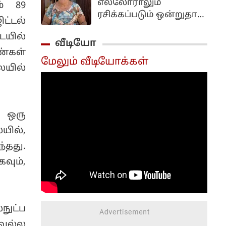
எல்லோராலும்
ம் 89
ரசிக்கப்படும் ஒன்றுதான்
ட்டல்
இந்த கிசுகிசு. ஏனெனில்
யில்
நமக்கு தெரிந்த ஒருவர்
வீடியோ
பற்றிய ரசிகசியங்களை
ண்கள்
மேலும் வீடியோக்கள்
பேசுவது என்பது
ையில்
எல்லோருக்கும்
அலாதியான
ஒன்றுதான்.
 ஒரு
யில்,
்தது.
வும்,
ுட்ப
ெல்ல