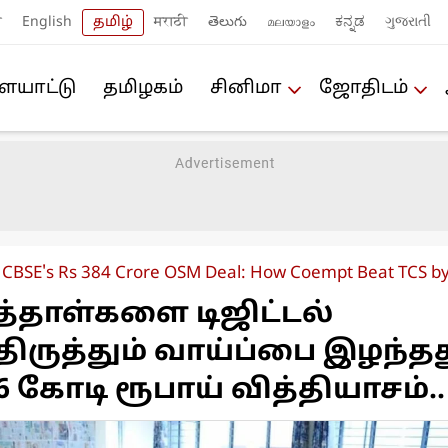
ी
English
தமிழ்
मराठी
తెలుగు
മലയാളം
ಕನ್ನಡ
ગુજરાતી
யா‌ட்டு
த‌மிழக‌ம்
சினிமா
ஜோ‌திட‌ம்
CBSE's Rs 384 Crore OSM Deal: How Coempt Beat TCS by
த்தாள்களை டிஜிட்டல்
ிருத்தும் வாய்ப்பை இழந்த
66 கோடி ரூபாய் வித்தியாசம்..