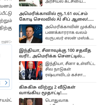
அரசியல் கட்சியை
பேருக்கு அரசு பணி
வனம்
தொடங்கியவர் சீமான்.
கொடுத்தார்.
ீட்டு
அமெரிக்காவில் ரூ.1.61 லட்சம்
கோடி செலவில் AI சிப் ஆலை!..
றும்
எலன் மஸ்க் பிளான் என்ன?..
அமெரிக்காவின் முக்கிய
ிற்கு
பணக்காரராக வலம்
வருபவர் எலன் மஸ்க்.
செயற்கைக்கோள், AI
போன்ற துறைகளில்
இந்தியா, சீனாவுக்கு 100 சதவீத
இவர் பல ஆயிரம் கோடி
வரி!.. அமெரிக்க செனட்டில்
முதலீடு
நிறைவேறிய மசோதா!..
இந்தியா, சீனா உள்ளிட்ட
செய்திருக்கிறார். பல
சில நாடுகள்
புதிய விஷயங்களை
ரஷ்யாவிடம் கச்சா
இவர் அறிமுகம் செய்து
எண்ணெய்
வருகிறார்.
வாங்குவதை
கிசுகிசு விற்று 2 வீடுகள்
அமெரிக்கா
வாங்கிய மூதாட்டி!..
விரும்பவில்லை.
ஒவ்வொன்னுக்கும் ஒரு
யம்ட்
பொதுவாக
அமௌண்ட்!..