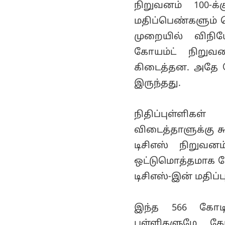
நிறுவனம் 100-க
மதிப்பெண்களும் 
முறையில் விநிய
கோயம்ட் நிறுவன
கிடைத்தன. அதே ந
இருந்தது.
நிதிப்புள்ளிக
விடைத்தாளுக்கு சு
டிசிஎஸ் நிறுவன
ஒட்டுமொத்தமாக கோ
டிசிஎஸ்-இன் மதிப்ப
இந்த 566 கோடி
புள்ளிகளுமே க