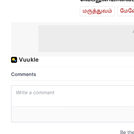
மரு‌த்துவ‌ம்
மேலே