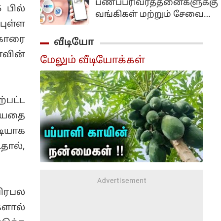
பணப்பரிவர்த்தனைகளுக்கு
போல்டி பப்ளிக்'என்ற
புள்ள
நிறைவேற்றம்...
வங்கிகள் மற்றும் சேவை
நாடு தழுவிய
ுகாரை
நிறுவனங்கள் கட்டணம்
பிரச்சாரத்தைத்
வசூலிக்க வழிவகுக்கும்
வின்
வீடியோ
தொடங்கவுள்ளதாக
முக்கிய சட்டத்திருத்த
அறிவித்துள்ளார்.
மேலும் வீடியோக்கள்
மசோதா மக்களவையில்
மகாராஷ்டிராவின்
நிறைவேற்றப்பட்டுள்ளது.
சத்ரபதி சம்பாஜிநகரில்
்பட்ட
நடைபெற்ற கட்சியின்
ியதை
முக்கிய தலைவர்கள்
கூட்டத்திற்கு பிறகு
டியாக
செய்தியாளர்களை
தால்,
சந்தித்த அவர் இதனைத்
தெரிவித்தார்.
பிரபல
ளால்
டுத்த