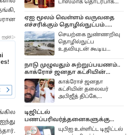
ங்கி,
டாஸ்மாக் தொடர்பாக
மாறிவிடமாட்டோமோ
பல நடவடிக்கைகள்
யவரான
என்கிற ஆசையும்
எடுக்கப்பட்டு வருகிறது.
ஏஐ மூலம் வெள்ளம் வருவதை
எதிர்பார்ப்புமே இதற்கு
எச்சரிக்கும் தொழில்நுட்பம்..
காரணம்
கேரள அரசு முடிவு..
செயற்கை நுண்ணறிவு
தொழில்நுட்ப
உதவியுடன் கூடிய
அதிநவீன பேரிடர்
மேலாண்மை மற்றும்
நாடு முழுவதும் சுற்றுப்பயணம்..
மீட்பு திட்டம் கேரளாவில்
காக்ரோச் ஜனதா கட்சியின்
விரைவில்
தலைவர் அபிஜீத் திப்கே
காக்ரோச் ஜனதா
அமல்படுத்தப்படும்
அறிவிப்பு..
கட்சியின் தலைவர்
என்று அம்மாநில
அபிஜீத் திப்கே,
முதலமைச்சர் வி.டி.
ங்கில
மக்களின் அன்றாட
சதீசன் அறிவித்துள்ளார்.
பிரச்சினைகளை
டிஜிட்டல்
ஐந்து
நேரடியாக
பணப்பரிவர்த்தனைகளுக்கு
தார்.
கேட்டறிவதற்காக வரும்
கட்டணம் வசூலிக்கும் சட்ட
யுபிஐ உள்ளிட்ட டிஜிட்டல்
 பில்
செப்டம்பர் மாதம் 'கியா
மசோதா.. மக்களவையில்