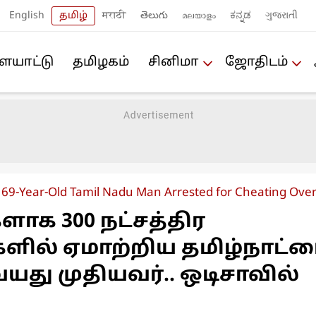
English
தமிழ்
मराठी
తెలుగు
മലയാളം
ಕನ್ನಡ
ગુજરાતી
யா‌ட்டு
த‌மிழக‌ம்
சினிமா
ஜோ‌திட‌ம்
69-Year-Old Tamil Nadu Man Arrested for Cheating Over
ளாக 300 நட்சத்திர
ில் ஏமாற்றிய தமிழ்நாட்ட
 வயது முதியவர்.. ஒடிசாவில்