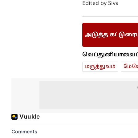
அடுத்த கட்டுரை
வெப்துனியாவைப் ப
மரு‌த்துவ‌ம்
மேலே