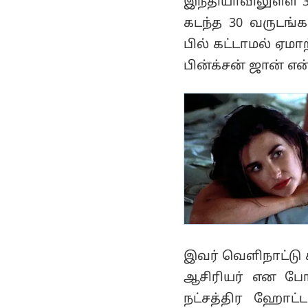
கடந்த 30 வருடங
பில் கட்டாமல் ஏமா
பின்க்சன் ஜான் எ
இவர் வெளிநாட்டு 
ஆசிரியர் என போ
நட்சத்திர ஹோட்
சமீபத்தில் ராய்ப்