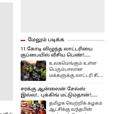
மேலும் படிக்க
11 கோடி விழுந்த லாட்டரியை
குப்பையில் வீசிய பெண்!..
அவசரப்பட்டீங்களே ஆண்ட்டி!...
உலகமெங்கும் உள்ள
பெரும்பாலான
மக்களுக்கு லாட்டரி சீட்
வாங்கும் பழக்கம்
இருக்கிறது. ஏனெனில்
சரக்கு ஆன்லைன் சேல்ஸ்
அதிர்ஷ்டம் நமக்கு
இல்ல!.. புக்கிங் மட்டும்தான்!..
அடித்து நாம்
அமைச்சர் விளக்கம்!..
தமிழக வெற்றிக் கழகம்
லட்சாதிபதியாகவோ,
களில்
ஆட்சிக்கு வந்தபின்
கோடீஸ்வரனாகவோ