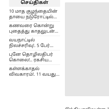
செய்திகள்
10 மாத குழந்தையின்
தாயை நடுரோட்டில்
தாக்கிய கும்பல்..
கணவரை கொன்று
பணம், நகையை
புதைத்து காதலுடன்
எடுத்து
ஜாலி!. வசமாக
கொள்ளுங்கள் என
வயநாட்டில்
சிக்கிய பெண்!...
கெஞ்சிய கொடுமை...
நிலச்சரிவு!. 5 பேர்
பலி!.. வைரலாகும்
புனே தொழிலதிபர்
அதிர்ச்சி வீடியோ...
கொலை!.. ரகசிய
திருமணம் செய்து
கள்ளக்காதல்
கொண்ட சியா
விவகாரம்!. 11 வயது
கோயல் - சேத்தன்
குழந்தையை அடித்து
சவுத்ரி!..
கொலை செய்த
பெற்றோர்!..
இந்தியாவிலுள்ள 30