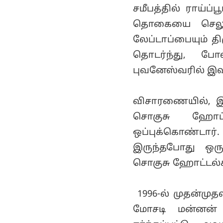
தொகையை செலுத்த
லேப்டாப்பையும் தி
தொடர்ந்து, போ
புவனேஸ்வரில் இவர
விசாரணையில், இவர
சொகுசு ஹோட
ஒப்புக்கொண்டார்
இருந்தபோது ஒரு
சொகுசு ஹோட்டல்க
1996-ல் முதன்மு
மோசடி மன்னன் 
ஈர்க்கப்பட்டு,