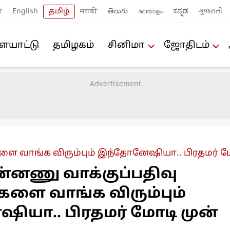
ी
English
தமிழ்
मराठी
తెలుగు
മലയാളം
ಕನ್ನಡ
ગુજરાતી
யா‌ட்டு
த‌மிழக‌ம்
சினிமா
ஜோ‌திட‌ம்
ை வாங்க விரும்பும் இந்தோனேஷியா.. பிரதமர் மோட
ன்னணு வாக்குப்பதிவு
களை வாங்க விரும்பும்
யா.. பிரதமர் மோடி முன்