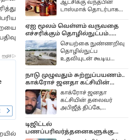
ஆட்சிக்கு வந்தபின்
கோடீஸ்வரனாகவோ
த்து
டாஸ்மாக் தொடர்பாக
மாறிவிடமாட்டோமோ
பல நடவடிக்கைகள்
பெரிய
என்கிற ஆசையும்
எடுக்கப்பட்டு வருகிறது.
ஏஐ மூலம் வெள்ளம் வருவதை
றையை
எதிர்பார்ப்புமே இதற்கு
எச்சரிக்கும் தொழில்நுட்பம்..
காரணம்
பதிவு
கேரள அரசு முடிவு..
செயற்கை நுண்ணறிவு
தொழில்நுட்ப
உதவியுடன் கூடிய
அதிநவீன பேரிடர்
மேலாண்மை மற்றும்
நாடு முழுவதும் சுற்றுப்பயணம்..
மீட்பு திட்டம் கேரளாவில்
காக்ரோச் ஜனதா கட்சியின்
விரைவில்
தலைவர் அபிஜீத் திப்கே
காக்ரோச் ஜனதா
அமல்படுத்தப்படும்
அறிவிப்பு..
கட்சியின் தலைவர்
என்று அம்மாநில
அபிஜீத் திப்கே,
முதலமைச்சர் வி.டி.
மக்களின் அன்றாட
சதீசன் அறிவித்துள்ளார்.
பிரச்சினைகளை
டிஜிட்டல்
நேரடியாக
பணப்பரிவர்த்தனைகளுக்கு
ையில்
கேட்டறிவதற்காக வரும்
கட்டணம் வசூலிக்கும் சட்ட