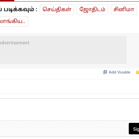
டிக்கவும் :
செய்திகள்
ஜோ‌திட‌ம்
சினிமா
ாங்கிய..