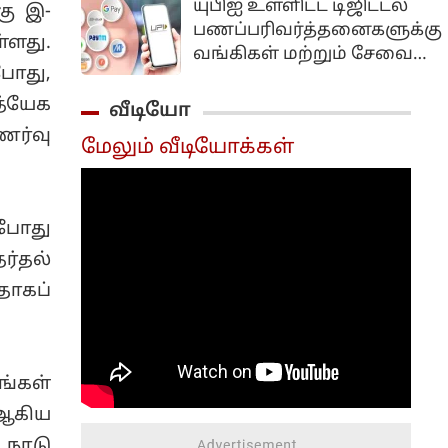
யுபிஐ உள்ளிட்ட டிஜிட்டல்
கு இ-
செப்டம்பர் மாதம் 'கியா
மசோதா.. மக்களவையில்
பணப்பரிவர்த்தனைகளுக்கு
போல்டி பப்ளிக்'என்ற
்ளது.
நிறைவேற்றம்...
வங்கிகள் மற்றும் சேவை
நாடு தழுவிய
போது,
நிறுவனங்கள் கட்டணம்
பிரச்சாரத்தைத்
வசூலிக்க வழிவகுக்கும்
த்யேக
வீடியோ
தொடங்கவுள்ளதாக
முக்கிய சட்டத்திருத்த
ணர்வு
அறிவித்துள்ளார்.
மேலும் வீடியோக்கள்
மசோதா மக்களவையில்
மகாராஷ்டிராவின்
நிறைவேற்றப்பட்டுள்ளது.
சத்ரபதி சம்பாஜிநகரில்
நடைபெற்ற கட்சியின்
 போது
முக்கிய தலைவர்கள்
கூட்டத்திற்கு பிறகு
்தல்
செய்தியாளர்களை
தாகப்
சந்தித்த அவர் இதனைத்
தெரிவித்தார்.
ங்கள்
 ஆகிய
 நாடு