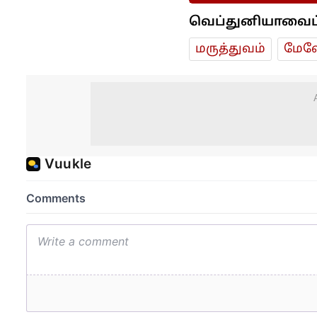
வெப்துனியாவைப் ப
மரு‌த்துவ‌ம்
மேலே