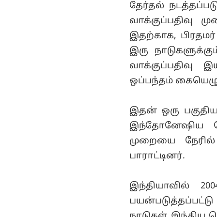
தேர்தல் நடத்தப்பட
வாக்குப்பதிவு மு
இதற்காக, பிரதமர
இரு நாடுகளுக்கு
வாக்குப்பதிவு இ
ஒப்பந்தம் கையெழு
இதன் ஒரு பகுதியா
இந்தோனேஷிய தே
முறையை நேரில் 
பாராட்டினர்.
இந்தியாவில் 20
பயன்படுத்தப்பட்
நாடுகள் இந்திய 