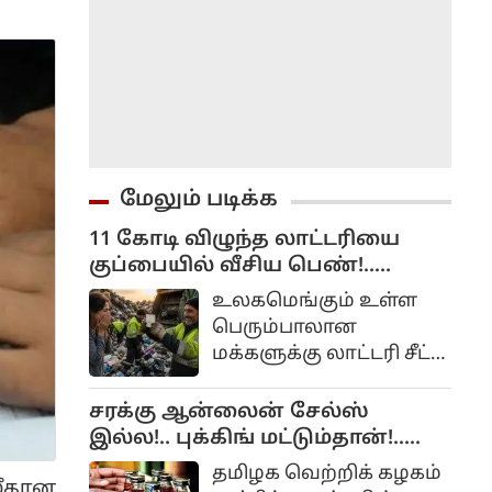
மேலும் படிக்க
11 கோடி விழுந்த லாட்டரியை
குப்பையில் வீசிய பெண்!..
அவசரப்பட்டீங்களே ஆண்ட்டி!...
உலகமெங்கும் உள்ள
பெரும்பாலான
மக்களுக்கு லாட்டரி சீட்
வாங்கும் பழக்கம்
இருக்கிறது. ஏனெனில்
சரக்கு ஆன்லைன் சேல்ஸ்
அதிர்ஷ்டம் நமக்கு
இல்ல!.. புக்கிங் மட்டும்தான்!..
அடித்து நாம்
அமைச்சர் விளக்கம்!..
தமிழக வெற்றிக் கழகம்
லட்சாதிபதியாகவோ,
ீதான