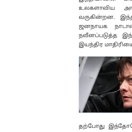
சேர்க்க அவகாசம்
உலகளாவிய அங்க
நீட்டிப்பு..!
வருகின்றன. இந்
ஜனநாயக நாடா
நவீனப்படுத்த இந
இயந்திர மாதிரியைப
தற்போது இந்தோனே