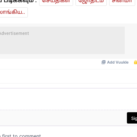
டிக்கவும் :
செய்திகள்
ஜோ‌திட‌ம்
சினிமா
ாங்கிய..