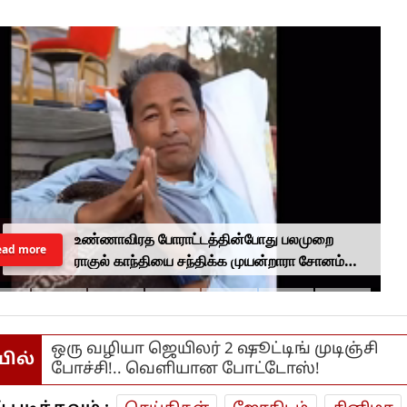
உண்ணாவிரத போராட்டத்தின்போது பலமுறை
ead more
ராகுல் காந்தியை சந்திக்க முயன்றாரா சோனம்
வாங்சுக் மனைவி.. ஆனால் பலனில்லை...
ஒரு வழியா ஜெயிலர் 2 ஷூட்டிங் முடிஞ்சி
யில்
போச்சி!.. வெளியான போட்டோஸ்!