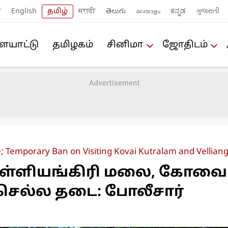
ी
English
தமிழ்
मराठी
తెలుగు
മലയാളം
ಕನ್ನಡ
ગુજરાતી
யா‌ட்டு
த‌மிழக‌ம்
சினிமா
ஜோ‌திட‌ம்
ce; Temporary Ban on Visiting Kovai Kutralam and Velliang
்ளியங்கிரி மலை, கோவை
 செல்ல தடை: போலீசார்
!