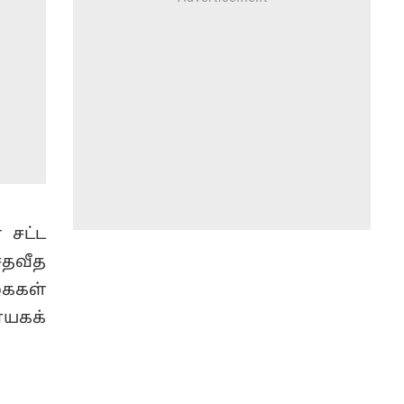
 சட்ட
சதவீத
கைகள்
ாயகக்