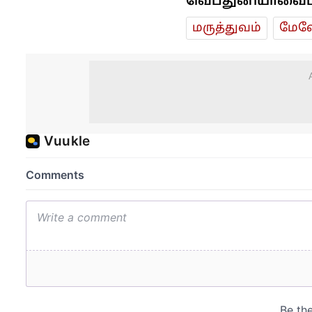
வெப்துனியாவைப் ப
மரு‌த்துவ‌ம்
மேலே