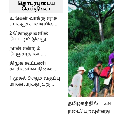
தொடர்புடைய
செய்திகள்
உங்கள் வாக்கு எந்த
வாக்குச்சாவடியில்
உள்ளது? எப்படி
2 தொகுதிகளில்
அறிந்து கொள்வது?
போட்டியிடுவது
முழு விவரங்கள்..!
மக்களுக்கு செய்யும்
நான் என்றும்
துரோகம்.. விஜய்யை
டேஞ்சர்தான்..
மறைமுகமாக
முதல்வர் ஸ்டாலின்
விமர்சனம் செய்த
திமுக கூட்டணி
வெளியிட்ட பரபரப்பு
கமல்ஹாசன்..!
கட்சிகளின் நிலைமை
வீடியோ..!
தான் எங்களுடைய
1 முதல் 9-ஆம் வகுப்பு
நிலைமையும்: வானதி
மாணவர்களுக்கு
சீனிவாசன்
கோடை விடுமுறை
அறிவிப்பு.. பள்ளி
திறக்கப்படும் தேதி
தமிழகத்தில் 2
என்ன?
நடைபெறவுள்ளது.