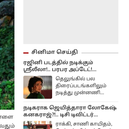
சினிமா செய்தி
ரஜினி படத்தில் நடிக்கும்
ஸ்ரீலீலா!.. பரபர அப்டேட்!...
தெலுங்கில் பல
திரைப்படங்களிலும்
நடித்து முன்னணி
நடிகையாக
மாறியிருப்பவர் ஸ்ரீலீலா.
நடிகராக ஜெயித்தாரா லோகேஷ்
பாலையா நடித்து சூப்பர்
கனகராஜ்?!.. டிசி டிவிட்டர்
நாளை
ஹிட் அடித்த பகவந்த்
விமர்சனம்...
ராக்கி, சாணி காயிதம்,
வதும்
கேசரி படத்தில் ஸ்ரீலீலா