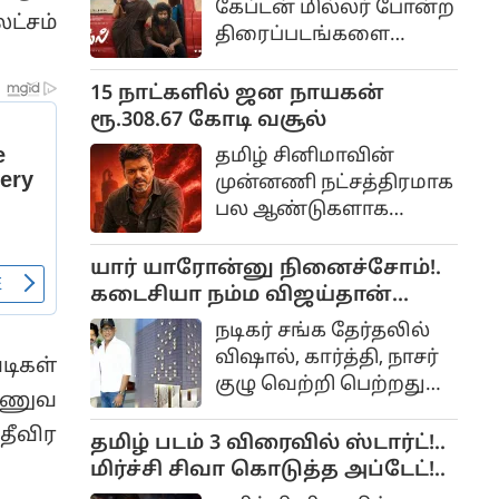
கேப்டன் மில்லர் போன்ற
நடித்த வேடத்தில்தான்
ட்சம்
திரைப்படங்களை
தமிழில் மமிதா பைஜூ
இயக்கிய அருண்
நடித்திருந்தார்.
மாதேஸ்வரன்
15 நாட்களில் ஜன நாயகன்
இயக்கத்தில்
ரூ.308.67 கோடி வசூல்
உருவாகியிருக்கும்
தமிழ் சினிமாவின்
திரைப்படம்தான் டிசி.
முன்னணி நட்சத்திரமாக
இந்த படத்தில்
பல ஆண்டுகளாக
இயக்குனர் லோகேஷ்
ரசிகர்களை கவர்ந்து
கனகராஜ்
வரும் தளபதி விஜய்,
யார் யாரோன்னு நினைச்சோம்!.
முதல்முறையாக
அரசியலில் முழுநேரமாக
கடைசியா நம்ம விஜய்தான்
கதாநாயகனாக
கவனம் செலுத்தும்
திறந்துவைப்பார்!. விஷால்
நடித்திருக்கிறார்.
நடிகர் சங்க தேர்தலில்
நெகிழ்ச்சி!..
விஷால், கார்த்தி, நாசர்
டிகள்
குழு வெற்றி பெற்றதுமே
ராணுவ
நாங்கள் நடிகர் சங்க
தீவிர
கட்டிடத்தை கட்டி
தமிழ் படம் 3 விரைவில் ஸ்டார்ட்!..
முடிப்போம்.
மிர்ச்சி சிவா கொடுத்த அப்டேட்!..