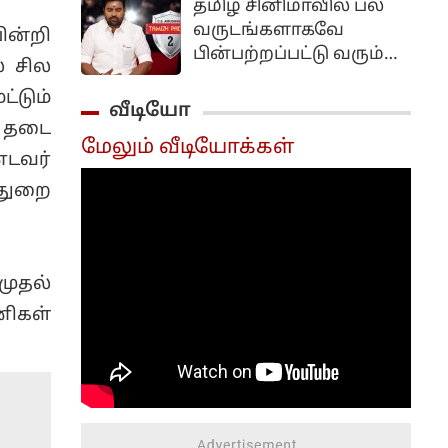
தமிழ் சினிமாவில் பல
வருடங்களாகவே
ன்றி
பின்பற்றப்பட்டு வரும்
் சில
பல கிரீன்ச் சீன்களை
்டும்
மையமாக வைத்து
வீடியோ
உருவாக்கப்பட்ட
ல தடை
மேலும் வீடியோக்கள்
திரைப்படம் தமிழ் படம்.
்டவர்
இந்த படத்தை சி.எஸ்
்துறை
அமுதன் இயக்க மிர்ச்சி
சிவா கதாநாயகனாக
நடித்திருந்தார்.
முதல்
ிகள்