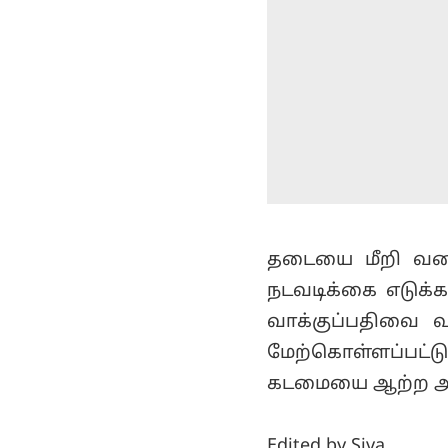
தடையை மீறி வனப்
நடவடிக்கை எடுக்க
வாக்குப்பதிவை வ
மேற்கொள்ளப்பட்ட
கடமையை ஆற்ற அரச
Edited by Siva