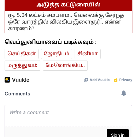
அடுத்த கட்டுரையில்
ரூ. 5.04 லட்சம் சம்பளம்.. வேலைக்கு சேர்ந்த
ஒரே வாரத்தில் விலகிய இளைஞர்.. என்ன
காரணம்?
வெப்துனியாவைப் படிக்கவும் :
செய்திகள்
ஜோ‌திட‌ம்
சினிமா
மரு‌த்துவ‌ம்
மேலோங்கிய..