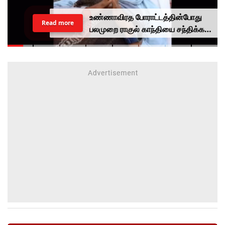
உண்ணாவிரத போராட்டத்தின்போது
Read more
பலமுறை ராகுல் காந்தியை சந்திக்க
முயன்றாரா சோனம் வாங்சுக்
மனைவி.. ஆனால் பலனில்லை...