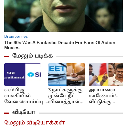
மேலும் படிக்க
எஸ்பிஐ
3 நாட்களுக்கு
அப்பாவை
வங்கியில்
முன்பே நீட்
காணோம்!..
வேலைவாய்ப்பு..
வினாத்தாள்
வீட்டுக்கு
மாத சம்பளம்
கசிந்துவிட்டது..
போய்
வீடியோ
ரூ.64,480 வரை...
சிபிஐ
கேளுங்க!..
விண்ணப்பிப்பது
விசாரணையில்
ஆதவ்
மேலும் வீடியோக்கள்
எப்படி? முழு
திடுக்கிடும்
அர்ஜுனா -