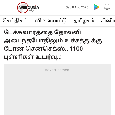
Sat, 8 Aug 2026
செய்திகள்
விளையா‌ட்டு
த‌மிழக‌ம்
சினி
பேச்சுவார்த்தை தோல்வி
அடைந்தபோதிலும் உச்சத்துக்கு
போன சென்செக்ஸ்.. 1100
புள்ளிகள் உயர்வு..!