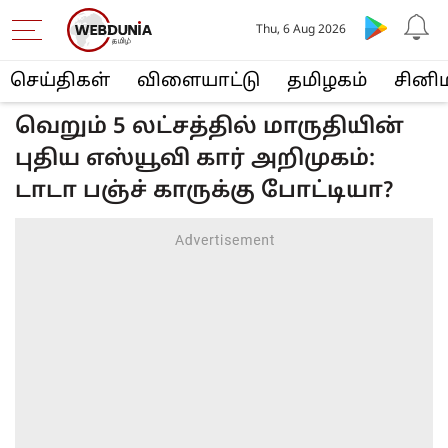
Thu, 6 Aug 2026
செய்திகள்
விளையா‌ட்டு
த‌மிழக‌ம்
சினி
வெறும் 5 லட்சத்தில் மாருதியின்
புதிய எஸ்யூவி கார் அறிமுகம்:
டாடா பஞ்ச் காருக்கு போட்டியா?