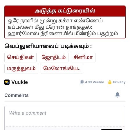
அடுத்த கட்டுரையில்
ஒரே நாளில் மூன்று கச்சா எண்ணெய்
கப்பல்கள் மீது ட்ரோன் தாக்குதல்:
ஹார்மோஸ் நீரிணையில் மீண்டும் பதற்றம்
வெப்துனியாவைப் படிக்கவும் :
செய்திகள்
ஜோ‌திட‌ம்
சினிமா
மரு‌த்துவ‌ம்
மேலோங்கிய..