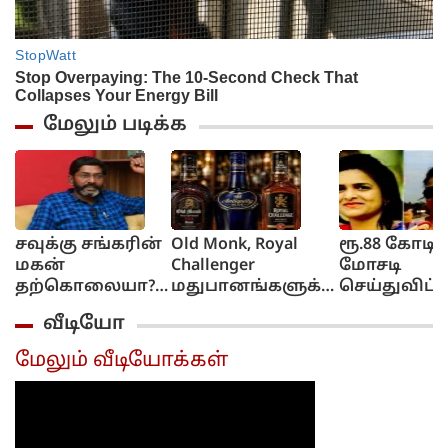
மேலும் படிக்க
சவுக்கு சங்கரின்
Old Monk, Royal
ரூ.88 கோடி
மகன்
Challenger
மோசடி
தற்கொலையா?....
மதுபானங்களுக்கு
செய்துவிட்ட
நெட்டிசன்கள்
தடை!.. இந்திய
வெளிநாட்டு
வீடியோ
ஷாக்!...
உணவு பாதுகாப்பு
தப்பியோடி
ஆணையம்
பெண்
மேலும் வீடியோக்கள்
அதிரடி.
கணவருடன
கைது... சிப
அதிரடி
நடவடிக்கை..