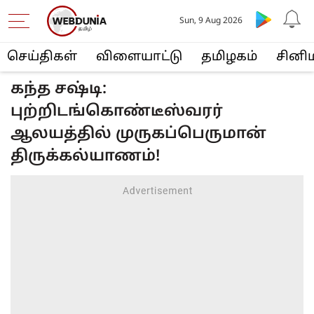
Sun, 9 Aug 2026
செய்திகள்
விளையா‌ட்டு
த‌மிழக‌ம்
சினி
கந்த சஷ்டி:
புற்றிடங்கொண்டீஸ்வரர்
ஆலயத்தில் முருகப்பெருமான்
திருக்கல்யாணம்!