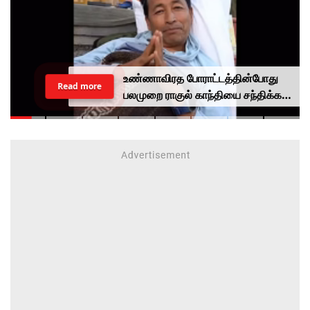
உண்ணாவிரத போராட்டத்தின்போது
Read more
பலமுறை ராகுல் காந்தியை சந்திக்க
முயன்றாரா சோனம் வாங்சுக்
மனைவி.. ஆனால் பலனில்லை...