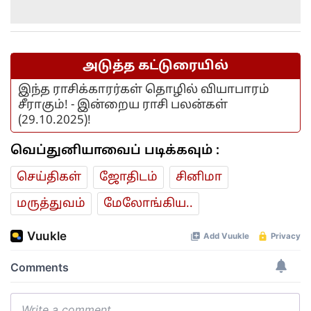
அடுத்த கட்டுரையில்
இந்த ராசிக்காரர்கள் தொழில் வியாபாரம்
சீராகும்! - இன்றைய ராசி பலன்கள்
(29.10.2025)!
வெப்துனியாவைப் படிக்கவும் :
செய்திகள்
ஜோ‌திட‌ம்
சினிமா
மரு‌த்துவ‌ம்
மேலோங்கிய..