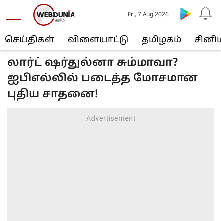
Fri, 7 Aug 2026
செய்திகள்
விளையா‌ட்டு
த‌மிழக‌ம்
சினி
லார்ட் ஷர்துல்னா சும்மாவா?
ஐபிஎல்லில் படைத்த மோசமான
புதிய சாதனை!