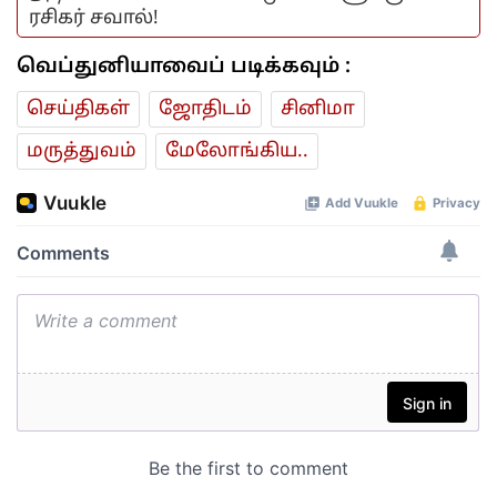
ரசிகர் சவால்!
வெப்துனியாவைப் படிக்கவும் :
செய்திகள்
ஜோ‌திட‌ம்
சினிமா
மரு‌த்துவ‌ம்
மேலோங்கிய..