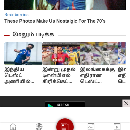
மேலும் படிக்க
இந்திய
இன்று முதல்
இலங்கைக்கு
இலங
டெஸ்ட்
டிஎன்பிஎல்
எதிரான
எதி
அணியில்
கிரிக்கெட்
டெஸ்ட்
டெஸ்
ஜம்மு
தொடர்
தொடர்..
போட்
காஷ்மீரின்
ஆரம்பம்..
திடீரென
இந்
முதல்
முதல் போட்டி
விலகிய
அறிவ
கிரிக்கெட்
யார் யாருக்கு?
பும்ரா.. என்ன
மீண்
வீரர்.. குவியும்
காரணம்?
வருக
வாழ்த்துக்கள்..
ஜடேஜ