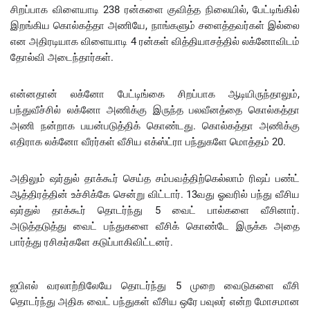
சிறப்பாக விளையாடி 238 ரன்களை குவித்த நிலையில், பேட்டிங்கில்
இறங்கிய கொல்கத்தா அணியே, நாங்களும் சளைத்தவர்கள் இல்லை
என அதிரடியாக விளையாடி 4 ரன்கள் வித்தியாசத்தில் லக்னோவிடம்
தோல்வி அடைந்தார்கள்.
என்னதான் லக்னோ பேட்டிங்கை சிறப்பாக ஆடியிருந்தாலும்,
பந்துவீச்சில் லக்னோ அணிக்கு இருந்த பலவீனத்தை கொல்கத்தா
அணி நன்றாக பயன்படுத்திக் கொண்டது. கொல்கத்தா அணிக்கு
எதிராக லக்னோ வீரர்கள் வீசிய எக்ஸ்ட்ரா பந்துகளே மொத்தம் 20.
அதிலும் ஷர்துல் தாக்கூர் செய்த சம்பவத்திற்கெல்லாம் ரிஷப் பண்ட்
ஆத்திரத்தின் உச்சிக்கே சென்று விட்டார். 13வது ஓவரில் பந்து வீசிய
ஷர்துல் தாக்கூர் தொடர்ந்து 5 வைட் பால்களை வீசினார்.
அடுத்தடுத்து வைட் பந்துகளை வீசிக் கொண்டே இருக்க அதை
பார்த்து ரசிகர்களே கடுப்பாகிவிட்டனர்.
ஐபிஎல் வரலாற்றிலேயே தொடர்ந்து 5 முறை வைடுகளை வீசி
தொடர்ந்து அதிக வைட் பந்துகள் வீசிய ஒரே பவுலர் என்ற மோசமான