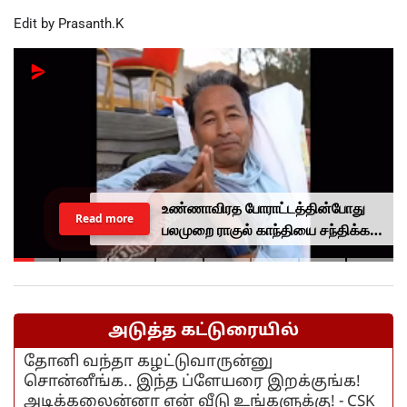
Edit by Prasanth.K
உண்ணாவிரத போராட்டத்தின்போது
Read more
பலமுறை ராகுல் காந்தியை சந்திக்க
முயன்றாரா சோனம் வாங்சுக்
மனைவி.. ஆனால் பலனில்லை...
அடுத்த கட்டுரையில்
தோனி வந்தா கழட்டுவாருன்னு
சொன்னீங்க.. இந்த ப்ளேயரை இறக்குங்க!
அடிக்கலைன்னா என் வீடு உங்களுக்கு! - CSK