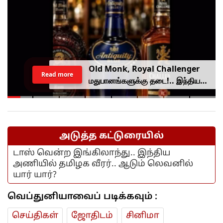
Old Monk, Royal Challenger
Read more
மதுபானங்களுக்கு தடை!.. இந்திய
உணவு பாதுகாப்பு ஆணையம் அதிரடி.
அடுத்த கட்டுரையில்
டாஸ் வென்ற இங்கிலாந்து.. இந்திய
அணியில் தமிழக வீரர்.. ஆடும் லெவனில்
யார் யார்?
வெப்துனியாவைப் படிக்கவும் :
செய்திகள்
ஜோ‌திட‌ம்
சினிமா