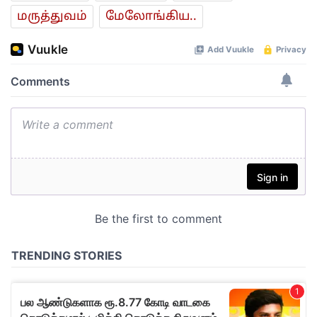
மரு‌த்துவ‌ம்
மேலோங்கிய..