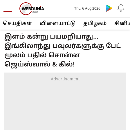
Thu, 6 Aug 2026
செய்திகள்
விளையா‌ட்டு
த‌மிழக‌ம்
சினி
இளம் கன்று பயமறியாது…
இங்கிலாந்து பவுலர்களுக்கு பேட்
மூலம் பதில் சொன்ன
ஜெய்ஸ்வால் & கில்!