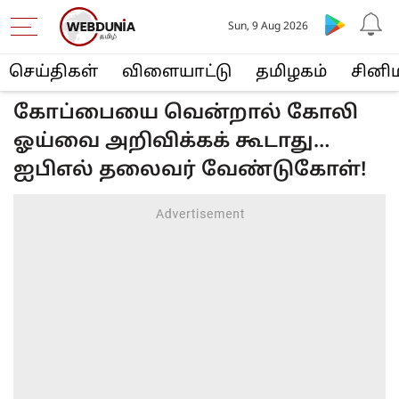
Sun, 9 Aug 2026
செய்திகள்
விளையா‌ட்டு
த‌மிழக‌ம்
சினி
கோப்பையை வென்றால் கோலி
ஓய்வை அறிவிக்கக் கூடாது…
ஐபிஎல் தலைவர் வேண்டுகோள்!