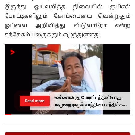
இருந்து ஓய்வறித்த நிலையில் ஐபிஎல்
போட்டிகளிலும் கோப்பையை வென்றதும்
ஓய்வை அறிவித்து விடுவாரோ என்ற
சந்தேகம் பலருக்கும் எழுந்துள்ளது.
உண்ணாவிரத போராட்டத்தின்போது
Read more
பலமுறை ராகுல் காந்தியை சந்திக்க
முயன்றாரா சோனம் வாங்சுக்
மனைவி.. ஆனால் பலனில்லை...