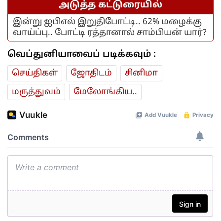
அடுத்த கட்டுரையில்
இன்று ஐபிஎல் இறுதிபோட்டி.. 62% மழைக்கு
வாய்ப்பு.. போட்டி ரத்தானால் சாம்பியன் யார்?
வெப்துனியாவைப் படிக்கவும் :
செய்திகள்
ஜோ‌திட‌ம்
சினிமா
மரு‌த்துவ‌ம்
மேலோங்கிய..