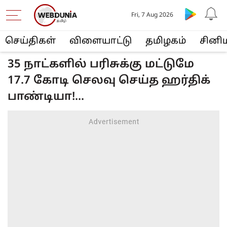
Fri, 7 Aug 2026
செய்திகள்
விளையா‌ட்டு
த‌மிழக‌ம்
சினி
35 நாட்களில் பரிசுக்கு மட்டுமே
17.7 கோடி செலவு செய்த ஹர்திக்
பாண்டியா!...