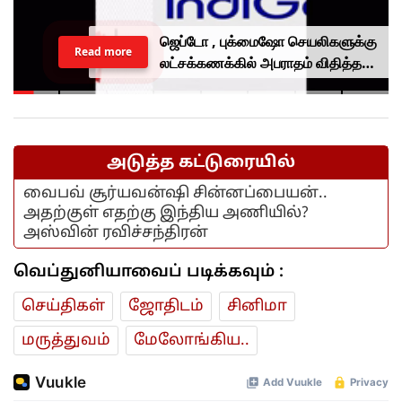
ஜெப்டோ , புக்மைஷோ செயலிகளுக்கு
Read more
லட்சக்கணக்கில் அபராதம் விதித்த
மத்திய அரசு.. என்ன காரணம்?
அடுத்த கட்டுரையில்
வைபவ் சூர்யவன்ஷி சின்னப்பையன்..
அதற்குள் எதற்கு இந்திய அணியில்?
அஸ்வின் ரவிச்சந்திரன்
வெப்துனியாவைப் படிக்கவும் :
செய்திகள்
ஜோ‌திட‌ம்
சினிமா
மரு‌த்துவ‌ம்
மேலோங்கிய..